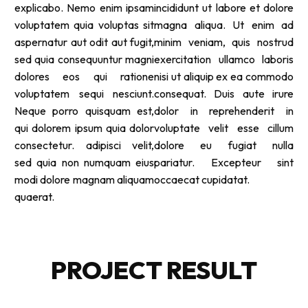
explicabo. Nemo enim ipsam
incididunt ut labore et dolore
voluptatem quia voluptas sit
magna aliqua. Ut enim ad
aspernatur aut odit aut fugit,
minim veniam, quis nostrud
sed quia consequuntur magni
exercitation ullamco laboris
dolores eos qui ratione
nisi ut aliquip ex ea commodo
voluptatem sequi nesciunt.
consequat. Duis aute irure
Neque porro quisquam est,
dolor in reprehenderit in
qui dolorem ipsum quia dolor
voluptate velit esse cillum
consectetur. adipisci velit,
dolore eu fugiat nulla
sed quia non numquam eius
pariatur. Excepteur sint
modi dolore magnam aliquam
occaecat cupidatat.
quaerat.
PROJECT RESULT