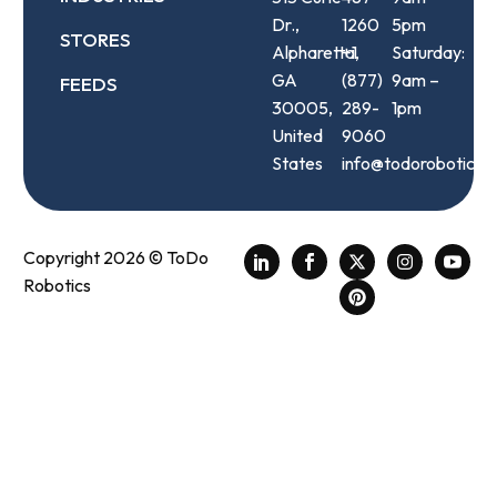
Dr.,
1260
5pm
STORES
Alpharetta,
+1
Saturday:
GA
(877)
9am –
FEEDS
30005,
289-
1pm
United
9060
States
info@todorobotics.
Copyright 2026 © ToDo
Robotics