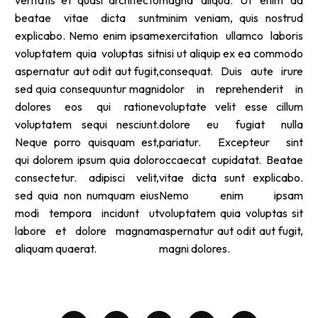
veritatis et quasi architecto
magna aliqua. Ut enim ad
beatae vitae dicta sunt
minim veniam, quis nostrud
explicabo. Nemo enim ipsam
exercitation ullamco laboris
voluptatem quia voluptas sit
nisi ut aliquip ex ea commodo
aspernatur aut odit aut fugit,
consequat. Duis aute irure
sed quia consequuntur magni
dolor in reprehenderit in
dolores eos qui ratione
voluptate velit esse cillum
voluptatem sequi nesciunt.
dolore eu fugiat nulla
Neque porro quisquam est,
pariatur. Excepteur sint
qui dolorem ipsum quia dolor
occaecat cupidatat. Beatae
consectetur. adipisci velit,
vitae dicta sunt explicabo.
sed quia non numquam eius
Nemo enim ipsam
modi tempora incidunt ut
voluptatem quia voluptas sit
labore et dolore magnam
aspernatur aut odit aut fugit,
aliquam quaerat.
magni dolores.