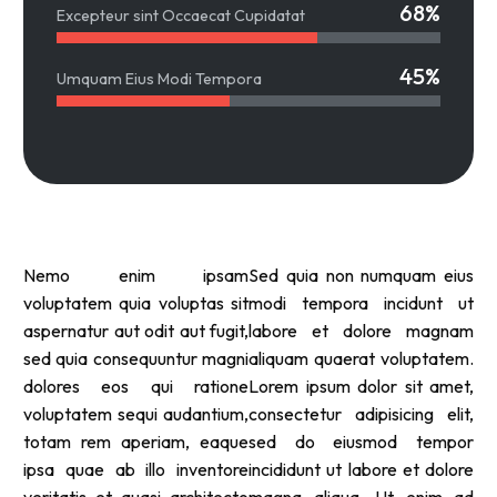
68%
Excepteur sint Occaecat Cupidatat
45%
Umquam Eius Modi Tempora
Nemo enim ipsam
Sed quia non numquam eius
voluptatem quia voluptas sit
modi tempora incidunt ut
aspernatur aut odit aut fugit,
labore et dolore magnam
sed quia consequuntur magni
aliquam quaerat voluptatem.
dolores eos qui ratione
Lorem ipsum dolor sit amet,
voluptatem sequi audantium,
consectetur adipisicing elit,
totam rem aperiam, eaque
sed do eiusmod tempor
ipsa quae ab illo inventore
incididunt ut labore et dolore