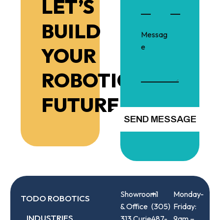
LET’S
BUILD
YOUR
ROBOTIC
FUTURE!
Showroom
+1
Monday-
TODO ROBOTICS
& Office
(305)
Friday:
INDUSTRIES
313 Curie
487-
9am –