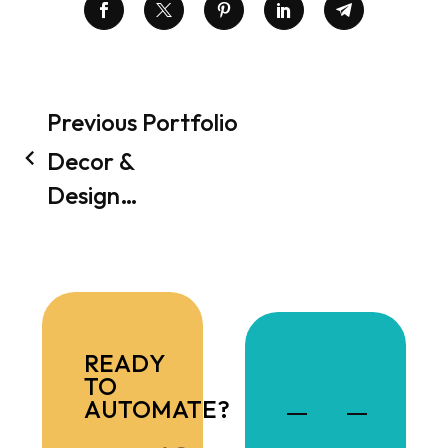
Previous Portfolio
Decor &
Design
Company
App
Development
(Demo)
READY
TO
AUTOMATE?