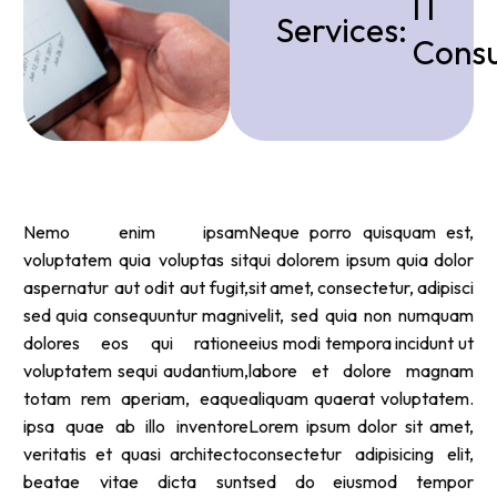
IT
Services
:
Consu
Nemo enim ipsam
Neque porro quisquam est,
voluptatem quia voluptas sit
qui dolorem ipsum quia dolor
aspernatur aut odit aut fugit,
sit amet, consectetur, adipisci
sed quia consequuntur magni
velit, sed quia non numquam
dolores eos qui ratione
eius modi tempora incidunt ut
voluptatem sequi audantium,
labore et dolore magnam
totam rem aperiam, eaque
aliquam quaerat voluptatem.
ipsa quae ab illo inventore
Lorem ipsum dolor sit amet,
veritatis et quasi architecto
consectetur adipisicing elit,
beatae vitae dicta sunt
sed do eiusmod tempor